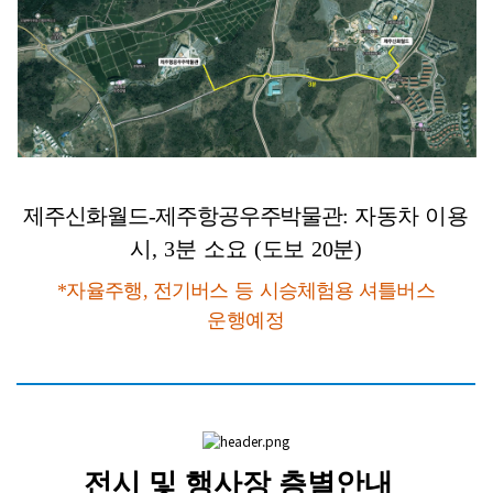
제주신화월드-
제주항공우주박물관:
자동차
이용
시,
3분
소요
(도보
20분)
*자율주행,
전기버스
등
시승체험용
셔틀버스
운행예정
전시 및 행사장 층별안내_