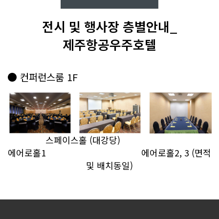
전시 및 행사장 층별안내_
제주항공우주호텔
● 컨퍼런스룸 1F
스페이스홀 (대강당)
에어로홀1 에어로홀2, 3 (면적
및 배치동일)