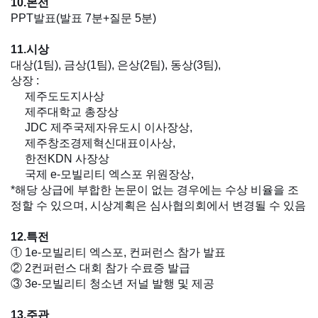
10.본선
PPT발표(발표 7분+질문 5분)
11.시상
대상(1팀), 금상(1팀), 은상(2팀), 동상(3팀),
상장 :
제주도도지사상
제주대학교 총장상
JDC 제주국제자유도시 이사장상,
제주창조경제혁신대표이사상,
한전KDN 사장상
국제 e-모빌리티 엑스포 위원장상,
*해당 상급에 부합한 논문이 없는 경우에는 수상 비율을 조
정할 수 있으며, 시상계획은 심사협의회에서 변경될 수 있음
12.특전
① 1e-모빌리티 엑스포, 컨퍼런스 참가 발표
② 2컨퍼런스 대회 참가 수료증 발급
③ 3e-모빌리티 청소년 저널 발행 및 제공
13.주관