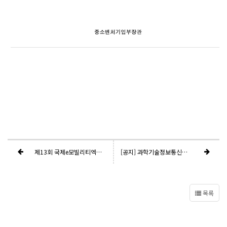
제13회 국제e모빌리티엑스포 공식렌터카 선정공모
[공지] 과학기술정보통신부 후원명칭 사용 승인 알림(제13회 국제e모빌리티엑스포)
목록